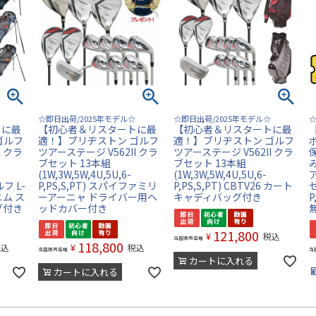
☆即日出荷/2025年モデル☆
☆即日出荷/2025年モデル☆
☆
トに最
【初心者＆リスタートに最
【初心者＆リスタートに最
ゴルフ
適！】ブリヂストン ゴルフ
適！】ブリヂストン ゴルフ
I クラ
ツアーステージ V562II クラ
ツアーステージ V562II クラ
ブセット 13本組
ブセット 13本組
(1W,3W,5W,4U,5U,6-
(1W,3W,5W,4U,5U,6-
ア
ルフ L-
P,PS,S,PT) スパイファミリ
P,PS,S,PT) CBTV26 カート
セ
ニム ス
ーアーニャ ドライバー用ヘ
キャディバッグ付き
P
グ付き
ッドカバー付き
121,800
¥
税込
当店販売価格
118,800
¥
税込
税込
当店販売価格
当
カートに入れる
カートに入れる