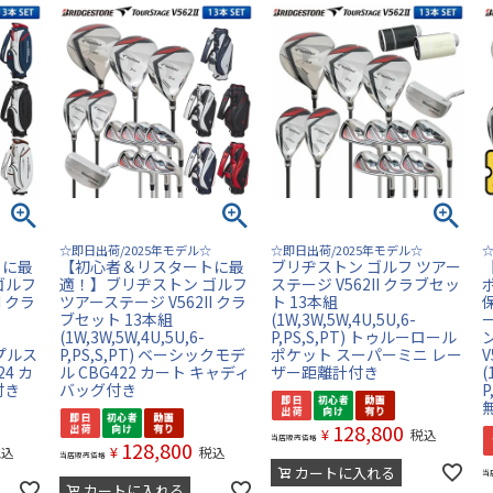
☆即日出荷/2025年モデル☆
☆即日出荷/2025年モデル☆
☆
トに最
【初心者＆リスタートに最
ブリヂストン ゴルフ ツアー
ゴルフ
適！】ブリヂストン ゴルフ
ステージ V562II クラブセッ
I クラ
ツアーステージ V562II クラ
ト 13本組
ブセット 13本組
(1W,3W,5W,4U,5U,6-
(1W,3W,5W,4U,5U,6-
P,PS,S,PT) トゥルーロール
ンプルス
P,PS,S,PT) ベーシックモデ
ポケット スーパーミニ レー
V
4 カ
ル CBG422 カート キャディ
ザー距離計付き
(
付き
バッグ付き
P
128,800
¥
税込
当店販売価格
128,800
¥
税込
税込
当店販売価格
カートに入れる
当
カートに入れる