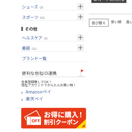
USモデル
（27）
パター(女性用)
（8）
フェアウェイウッド
メンズ
シューズ
（10）
（5）
グリップ
（20）
チッパー(女性用)
（2）
ユーティリティー
スーツケース
アクセサリー
（1）
スポーツ
（4）
（31）
USモデル
アイアンセット
（1）
安い順
高
並び替え
メンズ
トレーニング
（1）
（14）
その他
アイアン単品
アウトドア
（6）
ヘルスケア
（3）
ウェッジ
アクセサリー
（11）
サポーター
美容
（2）
パター
（11）
UVケア
ブランド一覧
ゴルフバッグ
（11）
キャディバッグ
便利な他社ID連携
ゴルフシューズ
会員登録無しでOK！
他社アカウントでかんたんお買い物！
ウェア
Amazonペイ
その他
楽天ペイ