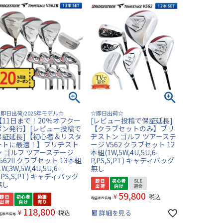
即日出荷/2025年モデル☆
☆即日出荷☆
【11日まで！20％オフクー
[レビュー投稿で保証延長]
ポン発行】[レビュー投稿で
【クラブセットのみ】ブリ
保証延長]【初心者＆リスタ
ヂストン ゴルフ ツアーステ
ートに最適！】ブリヂスト
ージ V562 クラブセット 12
ン ゴルフ ツアーステージ
本組(1W,5W,4U,5U,6-
562II クラブセット 13本組
P,PS,S,PT) キャディバッグ
1W,3W,5W,4U,5U,6-
無し
,PS,S,PT) キャディバッグ
無し
59,800
¥
税込
当店販売価格
118,800
¥
税込
詳細を見る
店販売価格