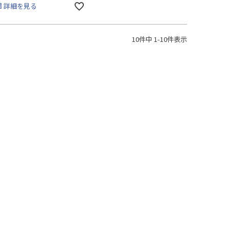
詳細を見る
10
件中
1
-
10
件表示