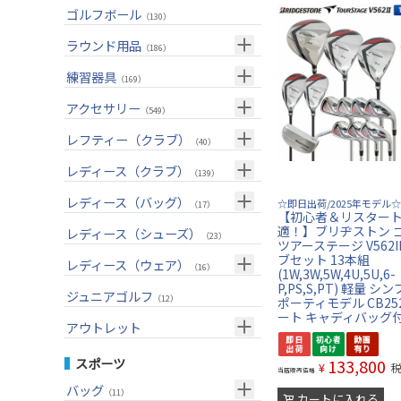
ユーティリティー(右用)
トートバッグ
（82）
（53）
トップス
ゴルフボール
（55）
（130）
アイアンセット(右用)
カートバッグ
（199）
（83）
ボトムス
（26）
ラウンド用品
（186）
アイアン単品(右用)
クラブケース
（83）
（33）
アウター
（17）
GPSナビ
練習器具
（33）
（169）
ウェッジ(右用)
（134）
インナー
（17）
距離測定器
パターマット
（59）
アクセサリー
（28）
（549）
パター(右用)
（214）
レインウェア
（11）
ティー
スイング練習器
（20）
ヘッドカバー
（114）
レフティー（クラブ）
（213）
（40）
チッパー(右用)
（13）
ソックス
（25）
ボールケース
（3）
シューズケース
クラブセット(左用)
（7）
レディース（クラブ）
（1）
（139）
USモデル
（56）
グローブ
（45）
マーカー
（35）
トラベルケース
ドライバー(左用)
（20）
クラブセット(女性用)
（4）
レディース（バッグ）
（11）
☆即日出荷/2025年モデル☆
（17）
カスタム
【初心者＆リスター
その他
（11）
グリーンフォーク
（4）
ポーチ
フェアウェイウッド(左用)
（12）
ドライバー(女性用)
（3）
キャディバッグ
（20）
適！】ブリヂストン 
レディース（シューズ）
（12）
（23）
ツアーステージ V562I
ネームプレート
（6）
帽子
ユーティリティー(左用)
（72）
フェアウェイウッド(女性用)
（2）
クラブケース
ブセット 13本組
（28）
（2）
レディース（ウェア）
（16）
(1W,3W,5W,4U,5U,6-
傘
（23）
ベルト
アイアンセット(左用)
（32）
ユーティリティー(女性用)
（6）
P,PS,S,PT) 軽量 シ
（24）
トップス
ジュニアゴルフ
（5）
（12）
ポーティモデル CB252
サングラス
アイアン単品(左用)
（73）
アイアンセット(女性用)
ート キャディバッグ
（3）
（17）
レインウェア
（4）
アウトレット
ネックレス
ウェッジ(左用)
（31）
アイアン単品(女性用)
（7）
（14）
グローブ
（4）
クラブセット
スポーツ
133,800
¥
その他
当店販売価格
パター(左用)
（42）
ウェッジ(女性用)
（14）
（15）
その他
ドライバー
（2）
バッグ
（11）
カートに入れる
シャフト