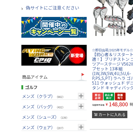
偽サイトにご注意ください
☆即日出荷/2025年モデル☆
【初心者＆リスター
適！】ブリヂストン 
ツアーステージ V562I
ブセット 13本組
(1W,3W,5W,4U,5U,6-
商品アイテム
P,PS,S,PT) ラヘラ ゴ
511 ウォッシュド デ
ゴルフ
タンド キャディバッ
メンズ（クラブ）
（982）
148,800
¥
クラブセット(右用)
メンズ（バッグ）
（24）
当店販売価格
（432）
カートに入れる
ドライバー(右用)
キャディバッグ
（125）
メンズ（シューズ）
（212）
（139）
フェアウェイウッド(右用)
ボストンバッグ
（98）
（50）
メンズ（ウェア）
（207）