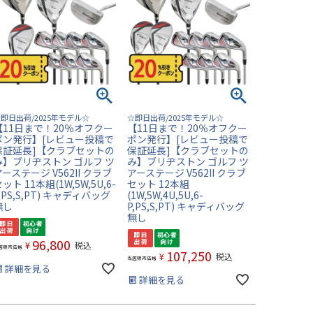
即日出荷/2025年モデル☆
☆即日出荷/2025年モデル☆
【11日まで！20％オフクー
【11日まで！20％オフクー
ポン発行】[レビュー投稿で
ポン発行】[レビュー投稿で
保証延長]【クラブセットの
保証延長]【クラブセットの
み】ブリヂストン ゴルフ ツ
み】ブリヂストン ゴルフ ツ
ーステージ V562II クラブ
アーステージ V562II クラブ
ット 11本組(1W,5W,5U,6-
セット 12本組
,PS,S,PT) キャディバッグ
(1W,5W,4U,5U,6-
無し
P,PS,S,PT) キャディバッグ
無し
96,800
¥
税込
店販売価格
107,250
¥
税込
当店販売価格
詳細を見る
詳細を見る