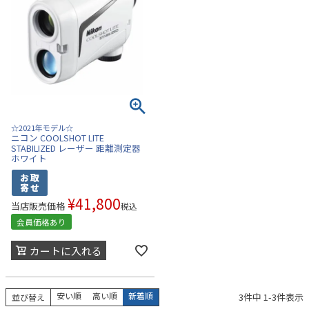
☆2021年モデル☆
ニコン COOLSHOT LITE
STABILIZED レーザー 距離測定器
ホワイト
¥
41,800
当店販売価格
税込
会員価格あり
カートに入れる
安い順
高い順
新着順
3
件中
1
-
3
件表示
並び替え