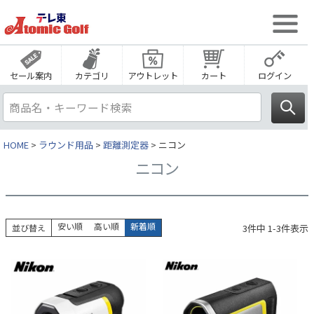
セール案内
カテゴリ
アウトレット
カート
ログイン
HOME
ラウンド用品
距離測定器
ニコン
ニコン
安い順
高い順
新着順
3
件中
1
-
3
件表示
並び替え