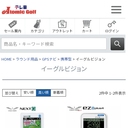
セール案内
カテゴリ
アウトレット
カート
ログイン
HOME
ラウンド用品
GPSナビ
携帯型
イーグルビジョン
イーグルビジョン
安い順
高い順
新着順
2
件中
1
-
2
件表示
並び替え