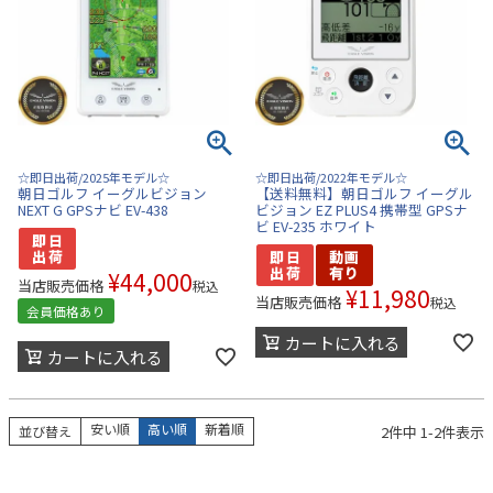
☆即日出荷/2025年モデル☆
☆即日出荷/2022年モデル☆
朝日ゴルフ イーグルビジョン
【送料無料】朝日ゴルフ イーグル
NEXT G GPSナビ EV-438
ビジョン EZ PLUS4 携帯型 GPSナ
ビ EV-235 ホワイト
¥
44,000
当店販売価格
税込
¥
11,980
当店販売価格
税込
会員価格あり
カートに入れる
カートに入れる
安い順
高い順
新着順
2
件中
1
-
2
件表示
並び替え