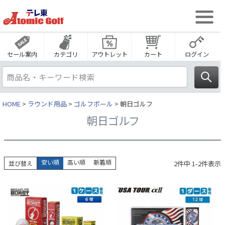
セール案内
カテゴリ
アウトレット
カート
ログイン
HOME
ラウンド用品
ゴルフボール
朝日ゴルフ
朝日ゴルフ
安い順
高い順
新着順
2
件中
1
-
2
件表示
並び替え