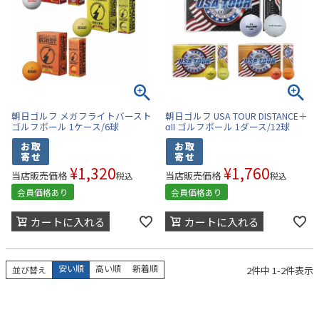
朝日ゴルフ メガフライトバースト
朝日ゴルフ USA TOUR DISTANCE＋
ゴルフボール 1ケース/6球
αII ゴルフボール 1ダース/12球
¥
1,320
¥
1,760
当店販売価格
当店販売価格
税込
税込
会員価格あり
会員価格あり
カートに入れる
カートに入れる
安い順
高い順
新着順
2
件中
1
-
2
件表示
並び替え